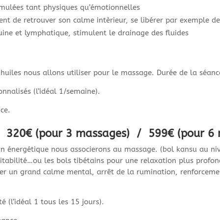
cumulées tant physiques qu’émotionnelles
ent de retrouver son calme intèrieur, se libérer par exemple de
uine et lymphatique, stimulent le drainage des fluides
s huiles nous allons utiliser pour le massage. Durée de la séan
nalisés (l’idéal 1/semaine).
ce.
320€ (pour 3 massages) / 599€ (pour 6
oin énergétique nous associerons au massage. (bol kansu au niv
irritabilité…ou les bols tibétains pour une relaxation plus pro
er un grand calme mental, arrêt de la rumination, renforcement
(l’idéal 1 tous les 15 jours).