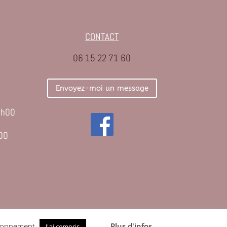
CONTACT
06 15 22 71 60
Envoyez-moi un message
9h00
00
Réalisation
Vailhauquoise
tionnement.
Plus d'infos
J'ai compris