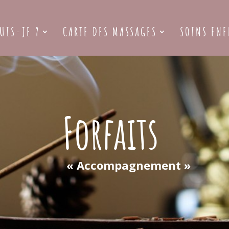
UIS-JE ?
CARTE DES MASSAGES
SOINS ENE
Forfaits
agnement »