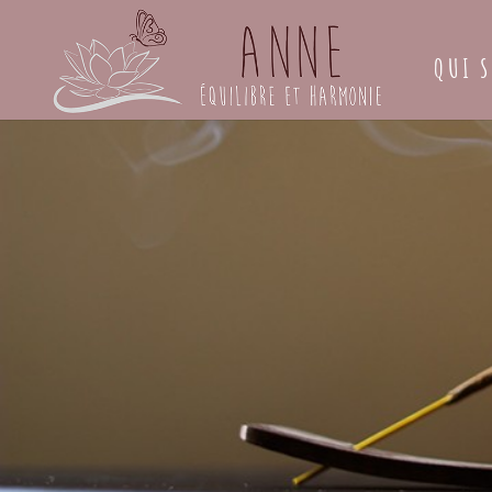
QUI S
« Accomp