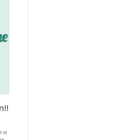
n!!
t et
ore