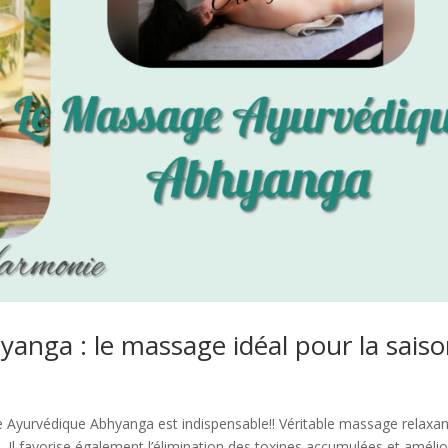
nga : le massage idéal pour la saiso
ge Ayurvédique Abhyanga est indispensable!! Véritable massage relaxan
s. Il favorise également l’élimination des toxines accumulées et améli