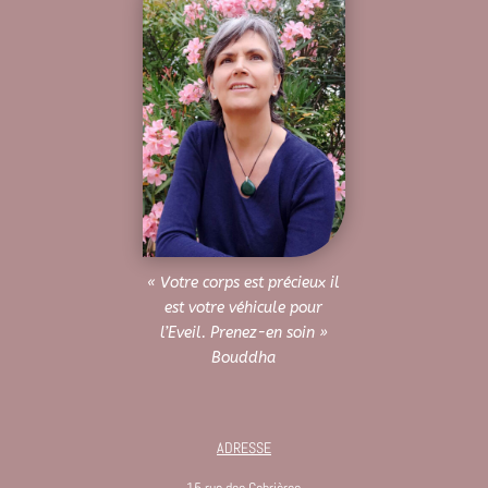
« Votre corps est précieux il
est votre véhicule pour
l’Eveil. Prenez-en soin »
Bouddha
ADRESSE
15 rue des Cabrières