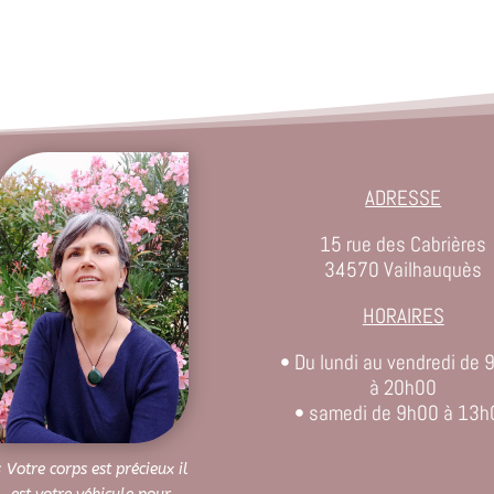
ADRESSE
15 rue des Cabrières
34570 Vailhauquès
HORAIRES
• Du lundi au vendredi de 
à 20h00
• samedi de 9h00 à 13h
 Votre corps est précieux il