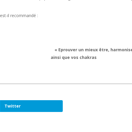
est-il recommandé :
 émotionnels
«
Eprouver un mieux être, harmonis
vos chakras
Twitter